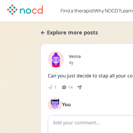
Find a therapist
Why NOCD?
Learn
← Explore more posts
Vesna
Date posted
4y
Can you just decide to stap all your 
1
14
You
Add comment