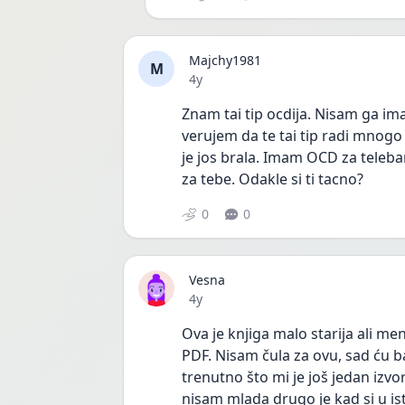
Majchy1981
M
Date posted
4y
Znam tai tip ocdija. Nisam ga imal
verujem da te tai tip radi mnogo
je jos brala. Imam OCD za teleban
za tebe. Odakle si ti tacno? 
0
0
Vesna
Date posted
4y
Ova je knjiga malo starija ali men
PDF. Nisam čula za ovu, sad ću b
trenutno što mi je još jedan izvo
nisam mlada drugo je kad si u ist