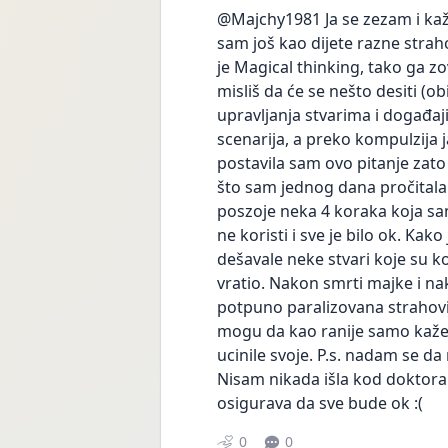
@Majchy1981 Ja se zezam i kaž
sam još kao dijete razne strah
je Magical thinking, tako ga z
misliš da će se nešto desiti (ob
upravljanja stvarima i događaj
scenarija, a preko kompulzija 
postavila sam ovo pitanje zato
što sam jednog dana pročitala k
poszoje neka 4 koraka koja sam
ne koristi i sve je bilo ok. Kako
dešavale neke stvari koje su k
vratio. Nakon smrti majke i na
potpuno paralizovana strahovim
mogu da kao ranije samo kažem
ucinile svoje. P.s. nadam se da
Nisam nikada išla kod doktora 
osigurava da sve bude ok :(
0
0