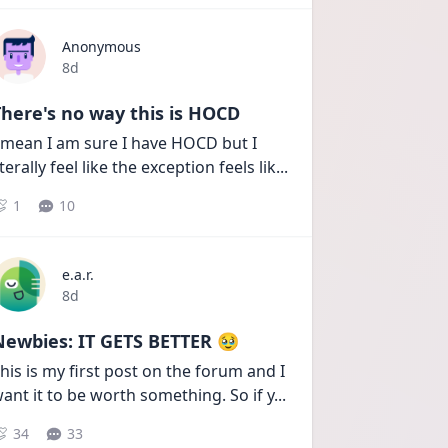
Anonymous
Date posted
8d
here's no way this is HOCD
 mean I am sure I have HOCD but I 
iterally feel like the exception feels lik
...
1
10
e.a.r.
Date posted
8d
Newbies: IT GETS BETTER 🥹
his is my first post on the forum and I 
ant it to be worth something. So if y
...
34
33