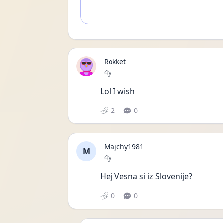
Rokket
Date posted
4y
Lol I wish 
2
0
Majchy1981
M
Date posted
4y
Hej Vesna si iz Slovenije? 
0
0