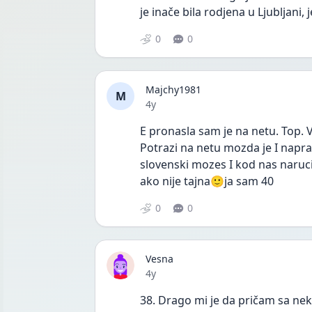
je inače bila rodjena u Ljubljani
0
0
Majchy1981
M
Date posted
4y
E pronasla sam je na netu. Top. Vj
Potrazi na netu mozda je I napravl
slovenski mozes I kod nas naruci
ako nije tajna🙂ja sam 40
0
0
Vesna
Date posted
4y
38. Drago mi je da pričam sa nek