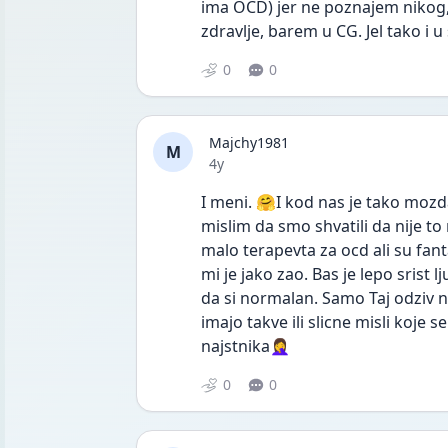
ima OCD) jer ne poznajem nikog, 
zdravlje, barem u CG. Jel tako i u 
0
0
Majchy1981
M
Date posted
4y
I meni. 🤗I kod nas je tako mozda
mislim da smo shvatili da nije to
malo terapevta za ocd ali su fan
mi je jako zao. Bas je lepo srist lj
da si normalan. Samo Taj odziv na 
imajo takve ili slicne misli koje 
najstnika🤦‍♀️
0
0