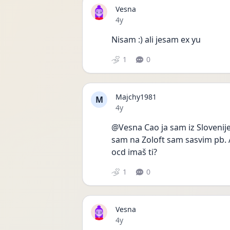
Vesna
Date posted
4y
Nisam :) ali jesam ex yu
1
0
Majchy1981
M
Date posted
4y
@Vesna Cao ja sam iz Slovenije
sam na Zoloft sam sasvim pb. 
ocd imaš ti? 
1
0
Vesna
Date posted
4y