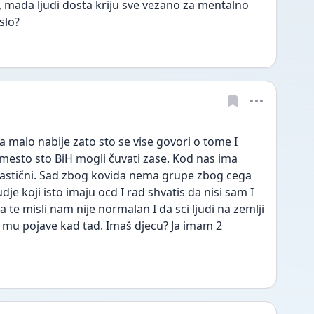
mada ljudi dosta kriju sve vezano za mentalno 
slo?
 malo nabije zato sto se vise govori o tome I 
 mesto sto BiH mogli čuvati zase. Kod nas ima 
tastični. Sad zbog kovida nema grupe zbog cega 
udje koji isto imaju ocd I rad shvatis da nisi sam I 
te misli nam nije normalan I da sci ljudi na zemlji 
se mu pojave kad tad. Imaš djecu? Ja imam 2 