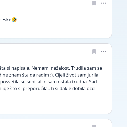
greske🤣
 si napisala. Nemam, nažalost. Trudila sam se 
 ne znam šta da radim :). Cijeli život sam jurila 
 posvetila se sebi, ali nisam ostala trudna. Sad 
ge što si preporučila.. ti si dakle dobila ocd 