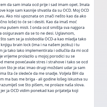
em da sam imala ocd prije i sad imam opet. Imala 
ove koje sam kasnije shvatila da su OCD. Moj OCD 
ovu. Ako nisi upoznata on znači nešto kao da ako 
ično loše) to će se i desiti. Kao da imaš moć 
ima putem misli. I onda ocd smišlja sva najgora 
ja osiguravam da se to ne desi. Uglavnom, 
 što sam se ja oslobodila OCD-a kao mladja tako 
njigu brain lock (ima i na našem jeziku) i tu 
 ja tako lako implementirala i odlučila da mi ocd 
 je vrijeme prolazilo u mojoj porodici su se 
od mene povećavale stres i strahove i tako se ocd 
kon što je otac imao drugi moždani udar ja sam 
a šta će sledeće da me snadje. Voljela BiH da 
 ma bas me briga - ali godine lošeg iskustva su 
 razumiješ sve što pišem, ne prolaze naša slova. 
jer ja OCD vidim ponekad kao prijatelja koji 