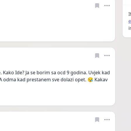
I
e
i
. Kako Ide? Ja se borim sa ocd 9 godina. Uvjek kad 
A odma kad prestanem sve dolazi opet. 😪 Kakav 