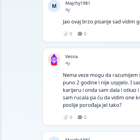
Majchy1981
M
Date posted
4y
Jao ovaj brzo pisanje sad vidim 
0
0
Vesna
Date posted
4y
Nema veze mogu da razumijem šta
puno 2 godine i nije uspjelo. I sad
karijeru i onda sam dala i otkaz i
sam rucala pa ću da vidim one knji
poslije porođaja jel tako?
0
0
Majchy1981