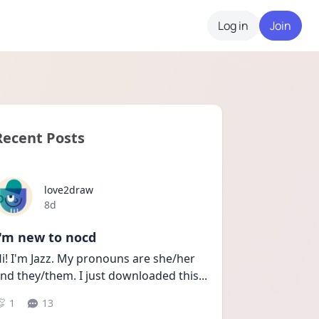
Log in
Join
Recent Posts
love2draw
Date posted
8d
I'm new to nocd
i! I'm Jazz. My pronouns are she/her 
nd they/them. I just downloaded this
...
1
13