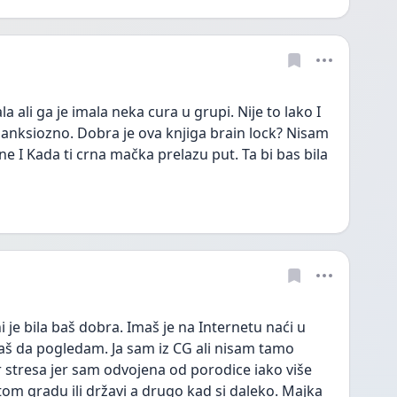
a ali ga je imala neka cura u grupi. Nije to lako I 
 anksiozno. Dobra je ova knjiga brain lock? Nisam 
e I Kada ti crna mačka prelazu put. Ta bi bas bila 
i je bila baš dobra. Imaš je na Internetu naći u 
aš da pogledam. Ja sam iz CG ali nisam tamo 
r stresa jer sam odvojena od porodice iako više 
om gradu ili državi a drugo kad si daleko. Majka 