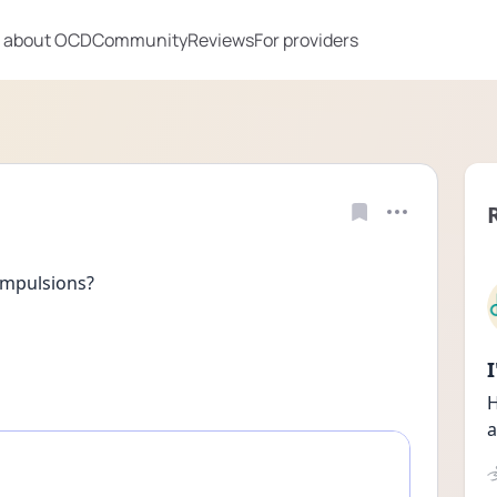
 about OCD
Community
Reviews
For providers
compulsions?
H
a