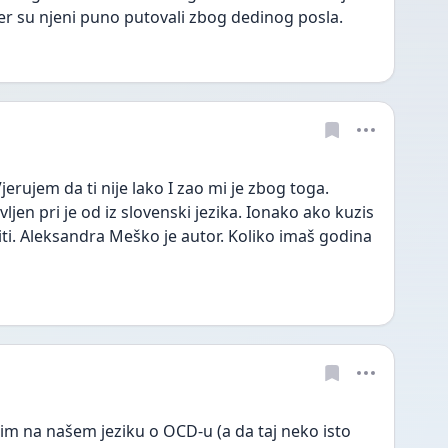
, jer su njeni puno putovali zbog dedinog posla.
erujem da ti nije lako I zao mi je zbog toga. 
jen pri je od iz slovenski jezika. Ionako ako kuzis 
ti. Aleksandra Meško je autor. Koliko imaš godina 
im na našem jeziku o OCD-u (a da taj neko isto 