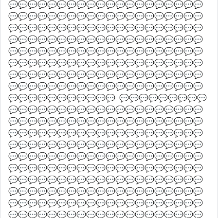
💬💬💬💬💬💬💬💬💬💬💬💬💬💬💬💬💬💬💬💬
💬💬💬💬💬💬💬💬💬💬💬💬💬💬💬💬💬💬💬💬
💬💬💬💬💬💬💬💬💬💬💬💬💬💬💬💬💬💬💬💬
💬💬💬💬💬💬💬💬💬💬💬💬💬💬💬💬💬💬💬💬
💬💬💬💬💬💬💬💬💬💬💬💬💬💬💬💬💬💬💬💬
💬💬💬💬💬💬💬💬💬💬💬💬💬💬💬💬💬💬💬💬
💬💬💬💬💬💬💬💬💬💬💬💬💬💬💬💬💬💬💬💬
💬💬💬💬💬💬💬💬💬💬💬💬💬💬💬💬💬💬💬💬
💬💬💬💬💬💬💬💬💬💬💬  💬💬💬💬💬💬💬💬💬
💬💬💬💬💬💬💬💬💬💬💬💬💬💬💬💬💬💬💬💬
💬💬💬💬💬💬💬💬💬💬💬💬💬💬💬💬💬💬💬💬
💬💬💬💬💬💬💬💬💬💬💬💬💬💬💬💬💬💬💬💬
💬💬💬💬💬💬💬💬💬💬💬💬💬💬💬💬💬💬💬💬
💬💬💬💬💬💬💬💬💬💬💬💬💬💬💬💬💬💬💬💬
💬💬💬💬💬💬💬💬💬💬💬💬💬💬💬💬💬💬💬💬
💬💬💬💬💬💬💬💬💬💬💬💬💬💬💬💬💬💬💬💬
💬💬💬💬💬💬💬💬💬💬💬💬💬💬💬💬💬💬💬💬
💬💬💬💬💬💬💬💬💬💬💬💬💬💬💬💬💬💬💬💬
💬💬💬💬💬💬💬💬💬💬💬💬💬💬💬💬💬💬💬💬