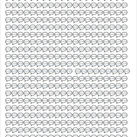
💬💬💬💬💬💬💬💬💬💬💬💬💬💬💬💬💬💬💬💬
💬💬💬💬💬💬💬💬💬💬💬💬💬💬💬💬💬💬💬💬
💬💬💬💬💬💬💬💬💬💬💬💬💬💬💬💬💬💬💬💬
💬💬💬💬💬💬💬💬💬💬💬💬💬💬💬💬💬💬💬💬
💬💬💬💬💬💬💬💬💬💬💬💬💬💬💬💬💬💬💬💬
💬💬💬💬💬💬💬💬💬💬💬💬💬💬💬💬💬💬💬💬
💬💬💬💬💬💬💬💬💬💬💬💬💬💬💬💬💬💬💬💬
💬💬💬💬💬💬💬💬💬💬💬💬💬💬💬💬💬💬💬💬
💬💬💬💬💬💬💬💬💬💬💬💬💬💬💬💬💬💬💬💬
💬💬💬💬💬💬💬💬💬💬💬  💬💬💬💬💬💬💬💬💬
💬💬💬💬💬💬💬💬💬💬💬💬💬💬💬💬💬💬💬💬
💬💬💬💬💬💬💬💬💬💬💬💬💬💬💬💬💬💬💬💬
💬💬💬💬💬💬💬💬💬💬💬💬💬💬💬💬💬💬💬💬
💬💬💬💬💬💬💬💬💬💬💬💬💬💬💬💬💬💬💬💬
💬💬💬💬💬💬💬💬💬💬💬💬💬💬💬💬💬💬💬💬
💬💬💬💬💬💬💬💬💬💬💬💬💬💬💬💬💬💬💬💬
💬💬💬💬💬💬💬💬💬💬💬💬💬💬💬💬💬💬💬💬
💬💬💬💬💬💬💬💬💬💬💬💬💬💬💬💬💬💬💬💬