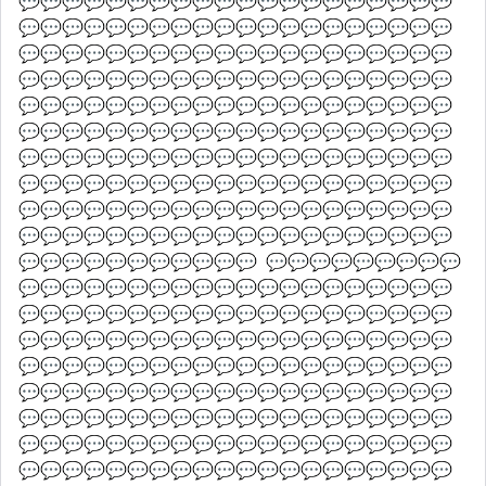
💬💬💬💬💬💬💬💬💬💬💬💬💬💬💬💬💬💬💬💬
💬💬💬💬💬💬💬💬💬💬💬💬💬💬💬💬💬💬💬💬
💬💬💬💬💬💬💬💬💬💬💬💬💬💬💬💬💬💬💬💬
💬💬💬💬💬💬💬💬💬💬💬💬💬💬💬💬💬💬💬💬
💬💬💬💬💬💬💬💬💬💬💬💬💬💬💬💬💬💬💬💬
💬💬💬💬💬💬💬💬💬💬💬💬💬💬💬💬💬💬💬💬
💬💬💬💬💬💬💬💬💬💬💬💬💬💬💬💬💬💬💬💬
💬💬💬💬💬💬💬💬💬💬💬💬💬💬💬💬💬💬💬💬
💬💬💬💬💬💬💬💬💬💬💬💬💬💬💬💬💬💬💬💬
💬💬💬💬💬💬💬💬💬💬💬💬💬💬💬💬💬💬💬💬
💬💬💬💬💬💬💬💬💬💬💬  💬💬💬💬💬💬💬💬💬
💬💬💬💬💬💬💬💬💬💬💬💬💬💬💬💬💬💬💬💬
💬💬💬💬💬💬💬💬💬💬💬💬💬💬💬💬💬💬💬💬
💬💬💬💬💬💬💬💬💬💬💬💬💬💬💬💬💬💬💬💬
💬💬💬💬💬💬💬💬💬💬💬💬💬💬💬💬💬💬💬💬
💬💬💬💬💬💬💬💬💬💬💬💬💬💬💬💬💬💬💬💬
💬💬💬💬💬💬💬💬💬💬💬💬💬💬💬💬💬💬💬💬
💬💬💬💬💬💬💬💬💬💬💬💬💬💬💬💬💬💬💬💬
💬💬💬💬💬💬💬💬💬💬💬💬💬💬💬💬💬💬💬💬