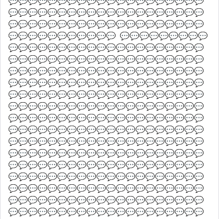
💬💬💬💬💬💬💬💬💬💬💬💬💬💬💬💬💬💬💬💬
💬💬💬💬💬💬💬💬💬💬💬💬💬💬💬💬💬💬💬💬
💬💬💬💬💬💬💬💬💬💬💬💬💬💬💬💬💬💬💬💬
💬💬💬💬💬💬💬💬💬💬💬  💬💬💬💬💬💬💬💬💬
💬💬💬💬💬💬💬💬💬💬💬💬💬💬💬💬💬💬💬💬
💬💬💬💬💬💬💬💬💬💬💬💬💬💬💬💬💬💬💬💬
💬💬💬💬💬💬💬💬💬💬💬💬💬💬💬💬💬💬💬💬
💬💬💬💬💬💬💬💬💬💬💬💬💬💬💬💬💬💬💬💬
💬💬💬💬💬💬💬💬💬💬💬💬💬💬💬💬💬💬💬💬
💬💬💬💬💬💬💬💬💬💬💬💬💬💬💬💬💬💬💬💬
💬💬💬💬💬💬💬💬💬💬💬💬💬💬💬💬💬💬💬💬
💬💬💬💬💬💬💬💬💬💬💬💬💬💬💬💬💬💬💬💬
💬💬💬💬💬💬💬💬💬💬💬💬💬💬💬💬💬💬💬💬
💬💬💬💬💬💬💬💬💬💬💬💬💬💬💬💬💬💬💬💬
💬💬💬💬💬💬💬💬💬💬💬💬💬💬💬💬💬💬💬💬
💬💬💬💬💬💬💬💬💬💬💬💬💬💬💬💬💬💬💬💬
💬💬💬💬💬💬💬💬💬💬💬💬💬💬💬💬💬💬💬💬
💬💬💬💬💬💬💬💬💬💬💬💬💬💬💬💬💬💬💬💬
💬💬💬💬💬💬💬💬💬💬💬💬💬💬💬💬💬💬💬💬