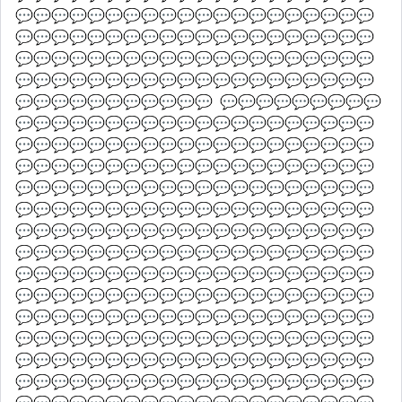
💬💬💬💬💬💬💬💬💬💬💬💬💬💬💬💬💬💬💬💬
💬💬💬💬💬💬💬💬💬💬💬💬💬💬💬💬💬💬💬💬
💬💬💬💬💬💬💬💬💬💬💬💬💬💬💬💬💬💬💬💬
💬💬💬💬💬💬💬💬💬💬💬💬💬💬💬💬💬💬💬💬
💬💬💬💬💬💬💬💬💬💬💬  💬💬💬💬💬💬💬💬💬
💬💬💬💬💬💬💬💬💬💬💬💬💬💬💬💬💬💬💬💬
💬💬💬💬💬💬💬💬💬💬💬💬💬💬💬💬💬💬💬💬
💬💬💬💬💬💬💬💬💬💬💬💬💬💬💬💬💬💬💬💬
💬💬💬💬💬💬💬💬💬💬💬💬💬💬💬💬💬💬💬💬
💬💬💬💬💬💬💬💬💬💬💬💬💬💬💬💬💬💬💬💬
💬💬💬💬💬💬💬💬💬💬💬💬💬💬💬💬💬💬💬💬
💬💬💬💬💬💬💬💬💬💬💬💬💬💬💬💬💬💬💬💬
💬💬💬💬💬💬💬💬💬💬💬💬💬💬💬💬💬💬💬💬
💬💬💬💬💬💬💬💬💬💬💬💬💬💬💬💬💬💬💬💬
💬💬💬💬💬💬💬💬💬💬💬💬💬💬💬💬💬💬💬💬
💬💬💬💬💬💬💬💬💬💬💬💬💬💬💬💬💬💬💬💬
💬💬💬💬💬💬💬💬💬💬💬💬💬💬💬💬💬💬💬💬
💬💬💬💬💬💬💬💬💬💬💬💬💬💬💬💬💬💬💬💬