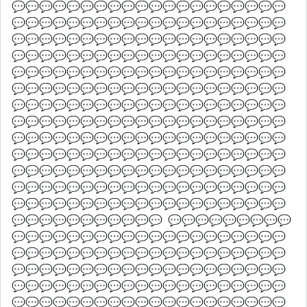
💬💬💬💬💬💬💬💬💬💬💬💬💬💬💬💬💬💬💬💬
💬💬💬💬💬💬💬💬💬💬💬💬💬💬💬💬💬💬💬💬
💬💬💬💬💬💬💬💬💬💬💬💬💬💬💬💬💬💬💬💬
💬💬💬💬💬💬💬💬💬💬💬💬💬💬💬💬💬💬💬💬
💬💬💬💬💬💬💬💬💬💬💬💬💬💬💬💬💬💬💬💬
💬💬💬💬💬💬💬💬💬💬💬💬💬💬💬💬💬💬💬💬
💬💬💬💬💬💬💬💬💬💬💬💬💬💬💬💬💬💬💬💬
💬💬💬💬💬💬💬💬💬💬💬💬💬💬💬💬💬💬💬💬
💬💬💬💬💬💬💬💬💬💬💬💬💬💬💬💬💬💬💬💬
💬💬💬💬💬💬💬💬💬💬💬💬💬💬💬💬💬💬💬💬
💬💬💬💬💬💬💬💬💬💬💬💬💬💬💬💬💬💬💬💬
💬💬💬💬💬💬💬💬💬💬💬💬💬💬💬💬💬💬💬💬
💬💬💬💬💬💬💬💬💬💬💬💬💬💬💬💬💬💬💬💬
💬💬💬💬💬💬💬💬💬💬💬  💬💬💬💬💬💬💬💬💬
💬💬💬💬💬💬💬💬💬💬💬💬💬💬💬💬💬💬💬💬
💬💬💬💬💬💬💬💬💬💬💬💬💬💬💬💬💬💬💬💬
💬💬💬💬💬💬💬💬💬💬💬💬💬💬💬💬💬💬💬💬
💬💬💬💬💬💬💬💬💬💬💬💬💬💬💬💬💬💬💬💬
💬💬💬💬💬💬💬💬💬💬💬💬💬💬💬💬💬💬💬💬