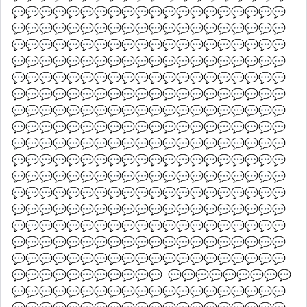
💬💬💬💬💬💬💬💬💬💬💬💬💬💬💬💬💬💬💬💬
💬💬💬💬💬💬💬💬💬💬💬💬💬💬💬💬💬💬💬💬
💬💬💬💬💬💬💬💬💬💬💬💬💬💬💬💬💬💬💬💬
💬💬💬💬💬💬💬💬💬💬💬💬💬💬💬💬💬💬💬💬
💬💬💬💬💬💬💬💬💬💬💬💬💬💬💬💬💬💬💬💬
💬💬💬💬💬💬💬💬💬💬💬💬💬💬💬💬💬💬💬💬
💬💬💬💬💬💬💬💬💬💬💬💬💬💬💬💬💬💬💬💬
💬💬💬💬💬💬💬💬💬💬💬💬💬💬💬💬💬💬💬💬
💬💬💬💬💬💬💬💬💬💬💬💬💬💬💬💬💬💬💬💬
💬💬💬💬💬💬💬💬💬💬💬💬💬💬💬💬💬💬💬💬
💬💬💬💬💬💬💬💬💬💬💬💬💬💬💬💬💬💬💬💬
💬💬💬💬💬💬💬💬💬💬💬💬💬💬💬💬💬💬💬💬
💬💬💬💬💬💬💬💬💬💬💬💬💬💬💬💬💬💬💬💬
💬💬💬💬💬💬💬💬💬💬💬💬💬💬💬💬💬💬💬💬
💬💬💬💬💬💬💬💬💬💬💬💬💬💬💬💬💬💬💬💬
💬💬💬💬💬💬💬💬💬💬💬💬💬💬💬💬💬💬💬💬
💬💬💬💬💬💬💬💬💬💬💬  💬💬💬💬💬💬💬💬💬
💬💬💬💬💬💬💬💬💬💬💬💬💬💬💬💬💬💬💬💬