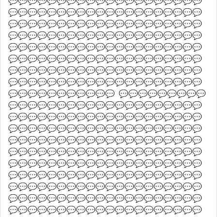
💬💬💬💬💬💬💬💬💬💬💬💬💬💬💬💬💬💬💬💬
💬💬💬💬💬💬💬💬💬💬💬💬💬💬💬💬💬💬💬💬
💬💬💬💬💬💬💬💬💬💬💬💬💬💬💬💬💬💬💬💬
💬💬💬💬💬💬💬💬💬💬💬💬💬💬💬💬💬💬💬💬
💬💬💬💬💬💬💬💬💬💬💬💬💬💬💬💬💬💬💬💬
💬💬💬💬💬💬💬💬💬💬💬💬💬💬💬💬💬💬💬💬
💬💬💬💬💬💬💬💬💬💬💬💬💬💬💬💬💬💬💬💬
💬💬💬💬💬💬💬💬💬💬💬💬💬💬💬💬💬💬💬💬
💬💬💬💬💬💬💬💬💬💬💬  💬💬💬💬💬💬💬💬💬
💬💬💬💬💬💬💬💬💬💬💬💬💬💬💬💬💬💬💬💬
💬💬💬💬💬💬💬💬💬💬💬💬💬💬💬💬💬💬💬💬
💬💬💬💬💬💬💬💬💬💬💬💬💬💬💬💬💬💬💬💬
💬💬💬💬💬💬💬💬💬💬💬💬💬💬💬💬💬💬💬💬
💬💬💬💬💬💬💬💬💬💬💬💬💬💬💬💬💬💬💬💬
💬💬💬💬💬💬💬💬💬💬💬💬💬💬💬💬💬💬💬💬
💬💬💬💬💬💬💬💬💬💬💬💬💬💬💬💬💬💬💬💬
💬💬💬💬💬💬💬💬💬💬💬💬💬💬💬💬💬💬💬💬
💬💬💬💬💬💬💬💬💬💬💬💬💬💬💬💬💬💬💬💬
💬💬💬💬💬💬💬💬💬💬💬💬💬💬💬💬💬💬💬💬