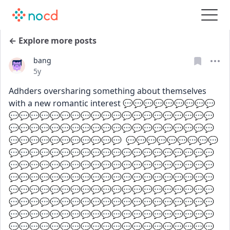
← Explore more posts
bang
Date posted
5y
Adhders oversharing something about themselves 
with a new romantic interest 💬💬💬💬💬💬💬💬💬
💬💬💬💬💬💬💬💬💬💬💬💬💬💬💬💬💬💬💬💬
💬💬💬💬💬💬💬💬💬💬💬💬💬💬💬💬💬💬💬💬
💬💬💬💬💬💬💬💬💬💬💬  💬💬💬💬💬💬💬💬💬
💬💬💬💬💬💬💬💬💬💬💬💬💬💬💬💬💬💬💬💬
💬💬💬💬💬💬💬💬💬💬💬💬💬💬💬💬💬💬💬💬
💬💬💬💬💬💬💬💬💬💬💬💬💬💬💬💬💬💬💬💬
💬💬💬💬💬💬💬💬💬💬💬💬💬💬💬💬💬💬💬💬
💬💬💬💬💬💬💬💬💬💬💬💬💬💬💬💬💬💬💬💬
💬💬💬💬💬💬💬💬💬💬💬💬💬💬💬💬💬💬💬💬
💬💬💬💬💬💬💬💬💬💬💬💬💬💬💬💬💬💬💬💬