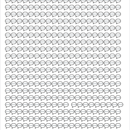
💬💬💬💬💬💬💬💬💬💬💬💬💬💬💬💬💬💬💬💬
💬💬💬💬💬💬💬💬💬💬💬💬💬💬💬💬💬💬💬💬
💬💬💬💬💬💬💬💬💬💬💬💬💬💬💬💬💬💬💬💬
💬💬💬💬💬💬💬💬💬💬💬💬💬💬💬💬💬💬💬💬
💬💬💬💬💬💬💬💬💬💬💬💬💬💬💬💬💬💬💬💬
💬💬💬💬💬💬💬💬💬💬💬💬💬💬💬💬💬💬💬💬
💬💬💬💬💬💬💬💬💬💬💬💬💬💬💬💬💬💬💬💬
💬💬💬💬💬💬💬💬💬💬💬💬💬💬💬💬💬💬💬💬
💬💬💬💬💬💬💬💬💬💬💬💬💬💬💬💬💬💬💬💬
💬💬💬💬💬💬💬💬💬💬💬💬💬💬💬💬💬💬💬💬
💬💬💬💬💬💬💬💬💬💬💬💬💬💬💬💬💬💬💬💬
💬💬💬💬💬💬💬💬💬💬💬💬💬💬💬💬💬💬💬💬
💬💬💬💬💬💬💬💬💬💬💬💬💬💬💬💬💬💬💬💬
💬💬💬💬💬💬💬💬💬💬💬💬💬💬💬💬💬💬💬💬
💬💬💬💬💬💬💬💬💬💬💬💬💬💬💬💬💬💬💬💬
💬💬💬💬💬💬💬💬💬💬💬  💬💬💬💬💬💬💬💬💬
💬💬💬💬💬💬💬💬💬💬💬💬💬💬💬💬💬💬💬💬
💬💬💬💬💬💬💬💬💬💬💬💬💬💬💬💬💬💬💬💬
💬💬💬💬💬💬💬💬💬💬💬💬💬💬💬💬💬💬💬💬