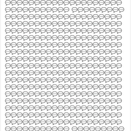
💬💬💬💬💬💬💬💬💬💬💬💬💬💬💬💬💬💬💬💬
💬💬💬💬💬💬💬💬💬💬💬  💬💬💬💬💬💬💬💬💬
💬💬💬💬💬💬💬💬💬💬💬💬💬💬💬💬💬💬💬💬
💬💬💬💬💬💬💬💬💬💬💬💬💬💬💬💬💬💬💬💬
💬💬💬💬💬💬💬💬💬💬💬💬💬💬💬💬💬💬💬💬
💬💬💬💬💬💬💬💬💬💬💬💬💬💬💬💬💬💬💬💬
💬💬💬💬💬💬💬💬💬💬💬💬💬💬💬💬💬💬💬💬
💬💬💬💬💬💬💬💬💬💬💬💬💬💬💬💬💬💬💬💬
💬💬💬💬💬💬💬💬💬💬💬💬💬💬💬💬💬💬💬💬
💬💬💬💬💬💬💬💬💬💬💬💬💬💬💬💬💬💬💬💬
💬💬💬💬💬💬💬💬💬💬💬💬💬💬💬💬💬💬💬💬
💬💬💬💬💬💬💬💬💬💬💬💬💬💬💬💬💬💬💬💬
💬💬💬💬💬💬💬💬💬💬💬💬💬💬💬💬💬💬💬💬
💬💬💬💬💬💬💬💬💬💬💬💬💬💬💬💬💬💬💬💬
💬💬💬💬💬💬💬💬💬💬💬💬💬💬💬💬💬💬💬💬
💬💬💬💬💬💬💬💬💬💬💬💬💬💬💬💬💬💬💬💬
💬💬💬💬💬💬💬💬💬💬💬💬💬💬💬💬💬💬💬💬
💬💬💬💬💬💬💬💬💬💬💬💬💬💬💬💬💬💬💬💬
💬💬💬💬💬💬💬💬💬💬💬  💬💬💬💬💬💬💬💬💬