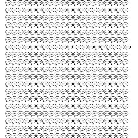
💬💬💬💬💬💬💬💬💬💬💬💬💬💬💬💬💬💬💬💬
💬💬💬💬💬💬💬💬💬💬💬💬💬💬💬💬💬💬💬💬
💬💬💬💬💬💬💬💬💬💬💬💬💬💬💬💬💬💬💬💬
💬💬💬💬💬💬💬💬💬💬💬💬💬💬💬💬💬💬💬💬
💬💬💬💬💬💬💬💬💬💬💬💬💬💬💬💬💬💬💬💬
💬💬💬💬💬💬💬💬💬💬💬💬💬💬💬💬💬💬💬💬
💬💬💬💬💬💬💬💬💬💬💬  💬💬💬💬💬💬💬💬💬
💬💬💬💬💬💬💬💬💬💬💬💬💬💬💬💬💬💬💬💬
💬💬💬💬💬💬💬💬💬💬💬💬💬💬💬💬💬💬💬💬
💬💬💬💬💬💬💬💬💬💬💬💬💬💬💬💬💬💬💬💬
💬💬💬💬💬💬💬💬💬💬💬💬💬💬💬💬💬💬💬💬
💬💬💬💬💬💬💬💬💬💬💬💬💬💬💬💬💬💬💬💬
💬💬💬💬💬💬💬💬💬💬💬💬💬💬💬💬💬💬💬💬
💬💬💬💬💬💬💬💬💬💬💬💬💬💬💬💬💬💬💬💬
💬💬💬💬💬💬💬💬💬💬💬💬💬💬💬💬💬💬💬💬
💬💬💬💬💬💬💬💬💬💬💬💬💬💬💬💬💬💬💬💬
💬💬💬💬💬💬💬💬💬💬💬💬💬💬💬💬💬💬💬💬
💬💬💬💬💬💬💬💬💬💬💬💬💬💬💬💬💬💬💬💬
💬💬💬💬💬💬💬💬💬💬💬💬💬💬💬💬💬💬💬💬