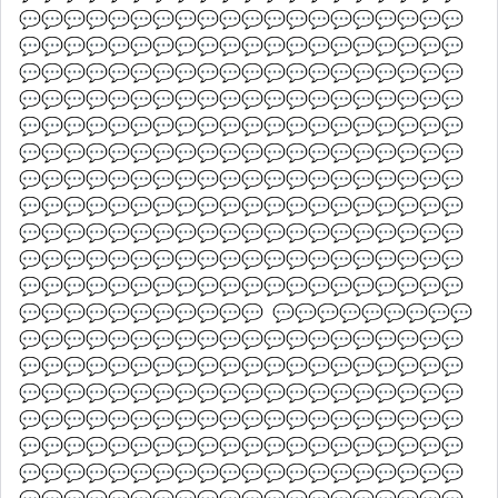
💬💬💬💬💬💬💬💬💬💬💬💬💬💬💬💬💬💬💬💬
💬💬💬💬💬💬💬💬💬💬💬💬💬💬💬💬💬💬💬💬
💬💬💬💬💬💬💬💬💬💬💬💬💬💬💬💬💬💬💬💬
💬💬💬💬💬💬💬💬💬💬💬💬💬💬💬💬💬💬💬💬
💬💬💬💬💬💬💬💬💬💬💬💬💬💬💬💬💬💬💬💬
💬💬💬💬💬💬💬💬💬💬💬💬💬💬💬💬💬💬💬💬
💬💬💬💬💬💬💬💬💬💬💬💬💬💬💬💬💬💬💬💬
💬💬💬💬💬💬💬💬💬💬💬💬💬💬💬💬💬💬💬💬
💬💬💬💬💬💬💬💬💬💬💬💬💬💬💬💬💬💬💬💬
💬💬💬💬💬💬💬💬💬💬💬💬💬💬💬💬💬💬💬💬
💬💬💬💬💬💬💬💬💬💬💬💬💬💬💬💬💬💬💬💬
💬💬💬💬💬💬💬💬💬💬💬  💬💬💬💬💬💬💬💬💬
💬💬💬💬💬💬💬💬💬💬💬💬💬💬💬💬💬💬💬💬
💬💬💬💬💬💬💬💬💬💬💬💬💬💬💬💬💬💬💬💬
💬💬💬💬💬💬💬💬💬💬💬💬💬💬💬💬💬💬💬💬
💬💬💬💬💬💬💬💬💬💬💬💬💬💬💬💬💬💬💬💬
💬💬💬💬💬💬💬💬💬💬💬💬💬💬💬💬💬💬💬💬
💬💬💬💬💬💬💬💬💬💬💬💬💬💬💬💬💬💬💬💬